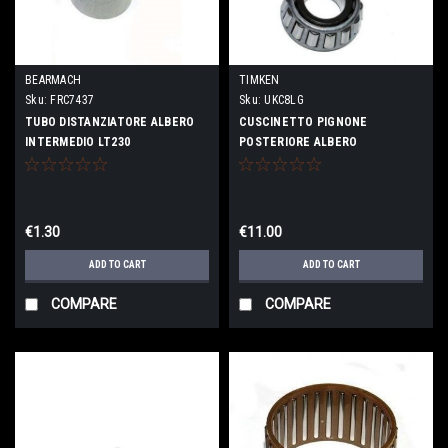
BEARMACH
TIMKEN
Sku:
FRC7437
Sku:
UKC8LG
TUBO DISTANZIATORE ALBERO
CUSCINETTO PIGNONE
INTERMEDIO LT230
POSTERIORE ALBERO
PRINCIPALE CAMBIO LT77/R380
€1.30
€11.00
ADD TO CART
ADD TO CART
COMPARE
COMPARE