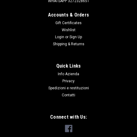
WHATSAPP 3272328651
Accounts & Orders
Gift Certificates
Wishlist
Login
or
Sign Up
|
OEM
Sku:
RTC3890
Shipping & Returns
KIT PARAOLI E GUARNIZIONI RIDUTTORE
LT230
Quick Links
KIT DI GUARNIZIONI E PARAOLI PER RIDUTTORE LT230 -
Info Azienda
DEFENDER - DISCOVERY 1 - DISCOVERY 2 - RANGE ROVER
CLASSIC
Privacy
Spedizioni e restituzioni
Contatti
€16.20
Connect with Us:
ADD TO CART
COMPARE