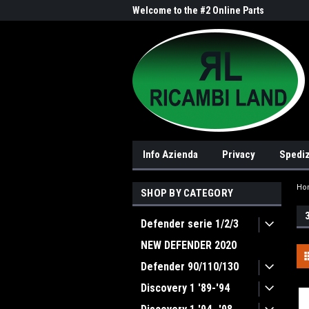
me to the #1 Online Parts
Welcome to the #2 Online Parts
Welc
Store!
Stor
Info Azienda
Privacy
Spediz
Ho
SHOP BY CATEGORY
Defender serie 1/2/3
NEW DEFENDER 2020
Defender 90/110/130
Discovery 1 '89-'94