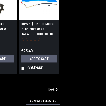
|
Sku:
Britpart
Sku:
PBP500190
OLIO
TUBO SUPERIORE
RADIATORE OLIO 300TDI
€25.40
CART
ADD TO CART
E
COMPARE
Next
COMPARE SELECTED
ONE 300TDI