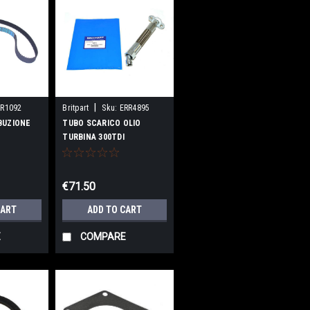
|
RR1092
Britpart
Sku:
ERR4895
BUZIONE
TUBO SCARICO OLIO
TURBINA 300TDI
€71.50
CART
ADD TO CART
E
COMPARE