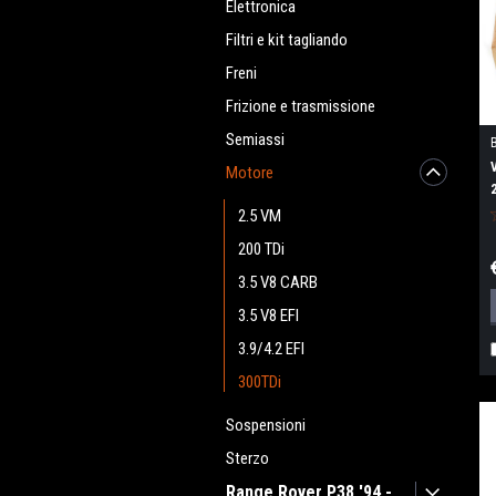
Elettronica
Filtri e kit tagliando
Freni
Frizione e trasmissione
Semiassi
Motore
2.5 VM
200 TDi
3.5 V8 CARB
3.5 V8 EFI
3.9/4.2 EFI
300TDi
Sospensioni
Sterzo
Range Rover P38 '94 -