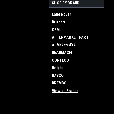
SHOP BY BRAND
Land Rover
Britpart
OEM
AFTERMARKET PART
AllMakes 4X4
BEARMACH
CORTECO
Delphi
DAYCO
BREMBO
View all Brands
JOIN OUR MAILING LIST
for spe