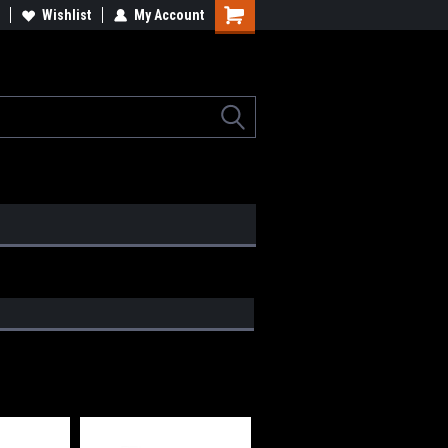
lcome to the #2 Online Parts
Wishlist
My Account
Welcome to the #3 Online Parts
ore!
Store!