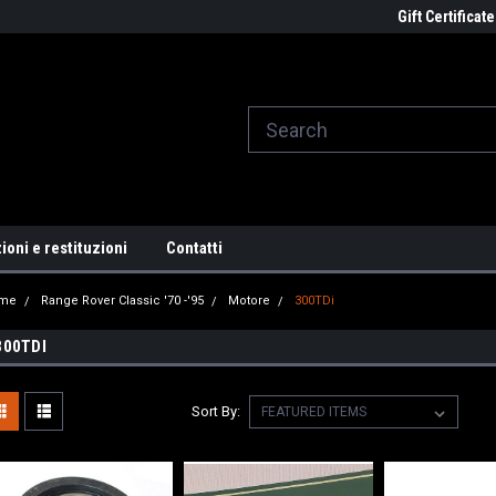
ome to the #3 Online Parts
Welcome to the #1 Online Parts
Gift Certificate
We
e!
Store!
St
ioni e restituzioni
Contatti
me
Range Rover Classic '70 -'95
Motore
300TDi
300TDI
Sort By: