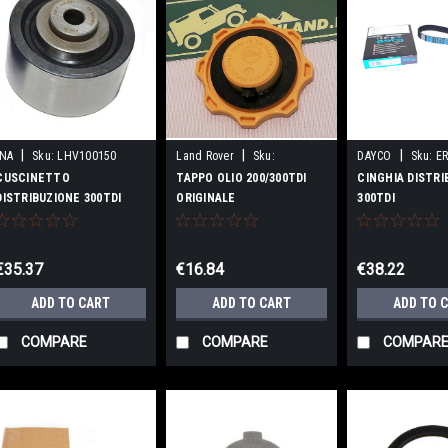
|
|
|
INA
Sku:
LHV100150
Land Rover
Sku:
DAYCO
Sku:
E
ERR5041LR
CUSCINETTO
TAPPO OLIO 200/300TDI
CINGHIA DISTRI
DISTRIBUZIONE 300TDI
ORIGINALE
300TDI
€35.37
€16.84
€38.22
ADD TO CART
ADD TO CART
ADD TO 
COMPARE
COMPARE
COMPAR