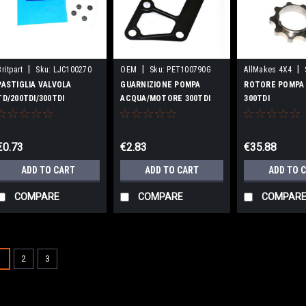
|
|
|
Britpart
Sku:
LJC100270
OEM
Sku:
PET100790G
AllMakes 4X4
STC3407
PASTIGLIA VALVOLA
GUARNIZIONE POMPA
ROTORE POMPA 
TD/200TDI/300TDI
ACQUA/MOTORE 300TDI
300TDI
OEM
€0.73
€2.83
€35.88
ADD TO CART
ADD TO CART
ADD TO 
COMPARE
COMPARE
COMPAR
1
2
3
|
INA
Sku:
LHV100150
CUSCINETTO DISTRIBUZI