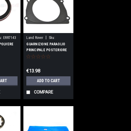
|
u:
ERR7143
Land Rover
Sku:
ERR6811LR
POLVERE
GUARNIZIONE PARAOLIO
PRINCIPALE POSTERIORE
300TDI
300TDI ORIGINALE
€13.98
CART
ADD TO CART
E
COMPARE