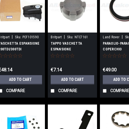
|
|
|
Britpart
Sku:
PCF101590
Britpart
Sku:
NTC7161
Land Rover
Sk
VASCHETTA ESPANSIONE
TAPPO VASCHETTA
PARAOLIO-PARA
200TDI/300TDI
ESPANSIONE
COPERCHIO
200TDI/300TDI
DISTRIBUZIONE 
€48.14
€7.14
€49.00
ADD TO CART
ADD TO CART
ADD TO 
COMPARE
COMPARE
COMPAR