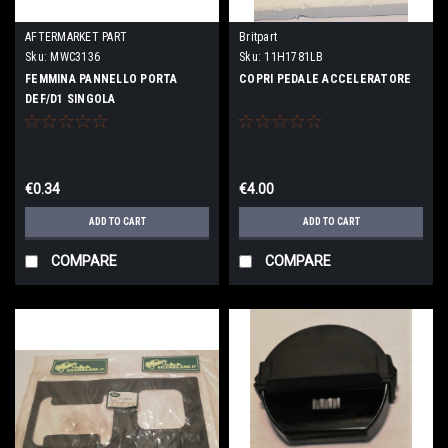
AFTERMARKET PART
Britpart
Sku:
MWC3136
Sku:
11H1781LB
FEMMINA PANNELLO PORTA
COPRI PEDALE ACCELERATORE
DEF/D1 SINGOLA
€0.34
€4.00
ADD TO CART
ADD TO CART
COMPARE
COMPARE