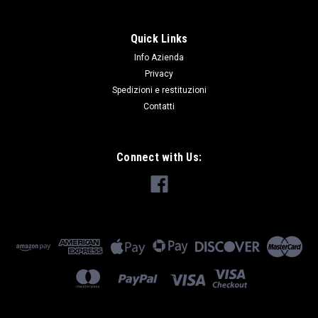
|
AFTERMARKET PART
Sku:
MWC3136
FEMMINA PANNELLO PORTA DEF/D1 SINGOLA
Quick Links
FEMMINA DI FISSAGGIO PANNELLO PORTA PER DEFENDER
Info Azienda
DISCOVERY 1 VENDUTA SINGOLARMENTE
Privacy
Spedizioni e restituzioni
Contatti
€0.34
ADD TO CART
Connect with Us:
COMPARE