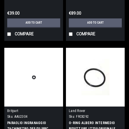
€39.00
€89.00
ADD TO CART
ADD TO CART
COMPARE
COMPARE
Britpart
Land Rover
Sku:
AAU2304
Sku:
FRC8292
PARAOLIO INGRANAGGIO
O-RING ALBERO INTERMEDIO
TACHIMETRO DEF/D1/RRC
RIDUTTORE LT230 ORIGINALE