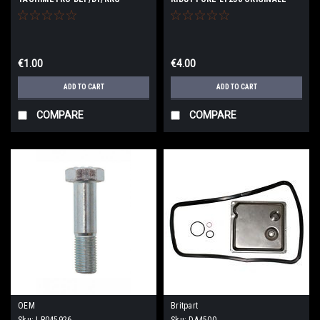
€1.00
€4.00
ADD TO CART
ADD TO CART
COMPARE
COMPARE
OEM
Britpart
Sku:
LR045926
Sku:
DA4500