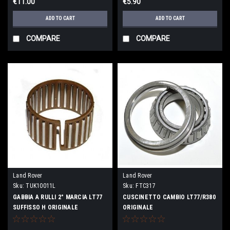
€11.00
€5.90
ADD TO CART
ADD TO CART
COMPARE
COMPARE
Land Rover
Land Rover
Sku:
TUK10011L
Sku:
FTC317
GABBIA A RULLI 2° MARCIA LT77
CUSCINETTO CAMBIO LT77/R380
SUFFISSO H ORIGINALE
ORIGINALE