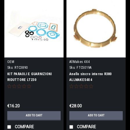
OEM
AllMakes 4X4
Sku:
RTC3890
Sku:
FTC5019A
KIT PARAOLI E GUARNIZIONI
Anello sincro interno R380
RIDUTTORE LT230
ALLMAKES4X4
€16.20
€28.00
ADD TO CART
ADD TO CART
COMPARE
COMPARE