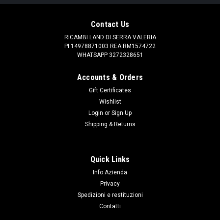
Contact Us
RICAMBI LAND DI SERRA VALERIA
PI 14978871003 REA RM1574722
WHATSAPP 3272328651
Accounts & Orders
Gift Certificates
Wishlist
Login
or
Sign Up
Shipping & Returns
Quick Links
|
AFTERMARKET PART
Sku:
ESR3172
Info Azienda
Supporto marmitta
Privacy
Supporto in gomma 4 fori per il silenziatore della marmitta
Spedizioni e restituzioni
compatibile con Defender, Discovery 1/2, Range Rover
Contatti
Classic, P38