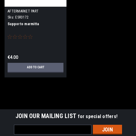
AFTERMARKET PART
Sku:
ESR3172
Supporto marmitta
€4.00
ADD TO CART
JOIN OUR MAILING LIST
for special offers!
Email
Address